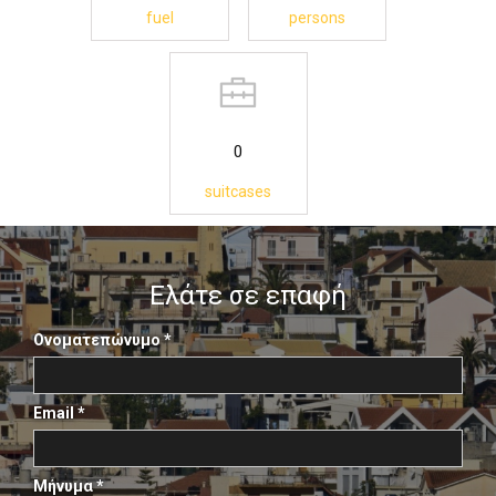
fuel
persons
0
suitcases
Ελάτε σε επαφή
Ονοματεπώνυμο
*
Email
*
Μήνυμα
*