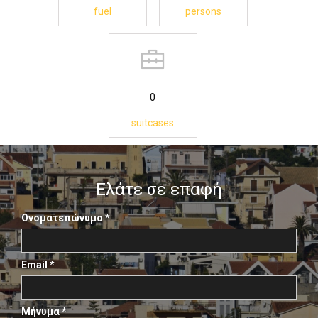
fuel
persons
0
suitcases
Ελάτε σε επαφή
Ονοματεπώνυμο
*
Email
*
Μήνυμα
*