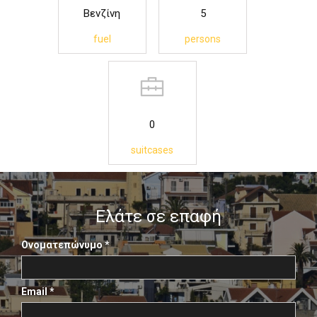
Βενζίνη
5
fuel
persons
0
suitcases
Ελάτε σε επαφή
Ονοματεπώνυμο
*
Email
*