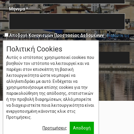
Μήνυμα
*
Αποδοχή Κανονισμών Προστασίας Δεδομένων
(
διαβάστε τις
πολιτικές
)
Πολιτική Cookies
Αυτός ο ιστότοπος χρησιμοποιεί cookies που
SEND
βοηθούν τον ιστότοπο να λειτουργεί και να
Argostoli, Kefalonia 21800
παρέχει στον επισκέπτη τη βασική
λειτουργικότητα ώστε να μπορεί να
26710 22333
αλληλεπιδράει με αυτό. Ενδέχεται να
ainos@otenet.gr
χρησιμοποιήσουμε επίσης cookies για την
παρακολούθηση της απόδοσης, στατιστικών
ή την προβολή διαφημίσεων, αλλά μπορείτε
να διαχειριστείτε ποια λειτουργικότητα είναι
ενεργοποιημένη κάνοντας κλικ στις
Προτιμήσεις.
Προτιμήσεις
Αποδοχή
powered by
OnlineHotelManager